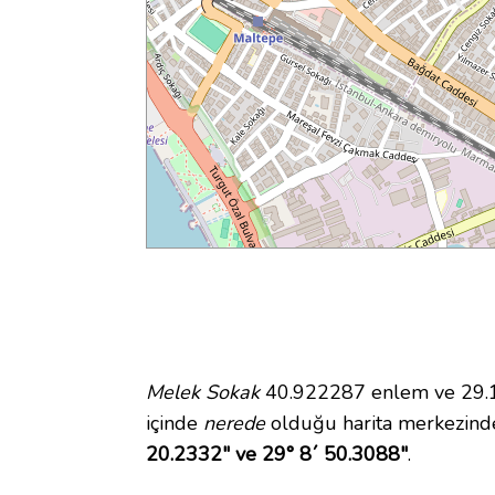
Melek Sokak
40.922287 enlem ve 29.14
içinde
nerede
olduğu harita merkezind
20.2332" ve 29° 8´ 50.3088"
.