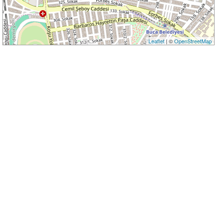
Leaflet
| ©
OpenStreetMap