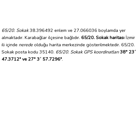
65/20. Sokak
38.396492 enlem ve 27.066036 boylamda yer
almaktadır. Karabağlar ilçesine bağlıdır.
65/20. Sokak haritası
İzmir
ili içinde
nerede
olduğu harita merkezinde gösterilmektedir. 65/20.
Sokak posta kodu 35140.
65/20. Sokak GPS koordinatları
38° 23´
47.3712" ve 27° 3´ 57.7296"
.