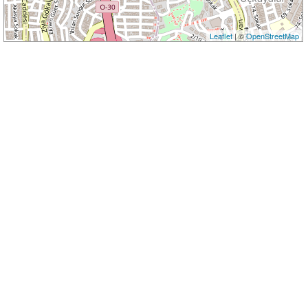
Leaflet
| ©
OpenStreetMap