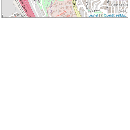
Leaflet
| ©
OpenStreetMap