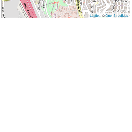
Leaflet
| ©
OpenStreetMap