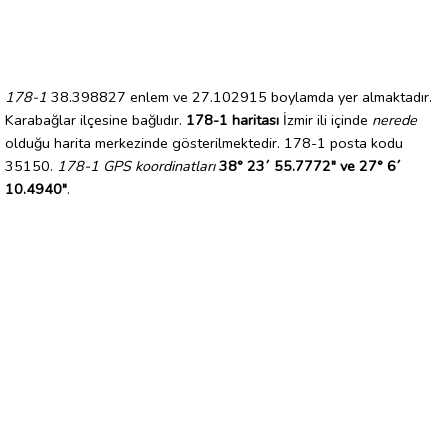
178-1
38.398827 enlem ve 27.102915 boylamda yer almaktadır.
Karabağlar ilçesine bağlıdır.
178-1 haritası
İzmir ili içinde
nerede
olduğu harita merkezinde gösterilmektedir. 178-1 posta kodu
35150.
178-1 GPS koordinatları
38° 23´ 55.7772" ve 27° 6´
10.4940"
.