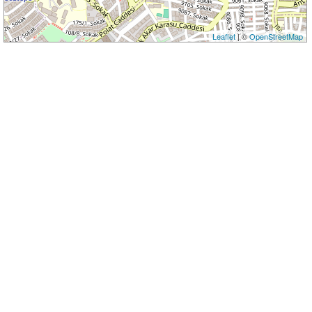
Leaflet
| ©
OpenStreetMap