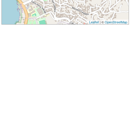
Leaflet
| ©
OpenStreetMap