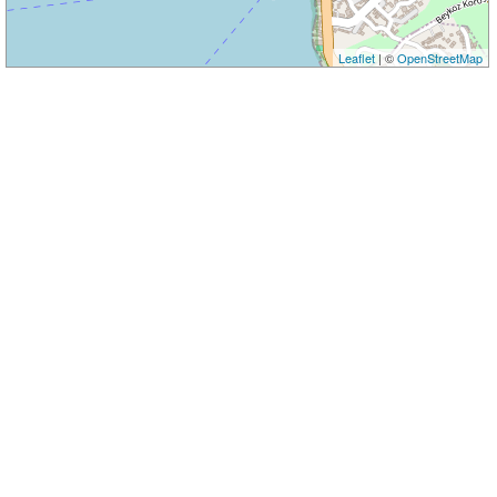
Leaflet
| ©
OpenStreetMap