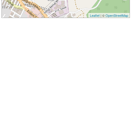
Leaflet
| ©
OpenStreetMap