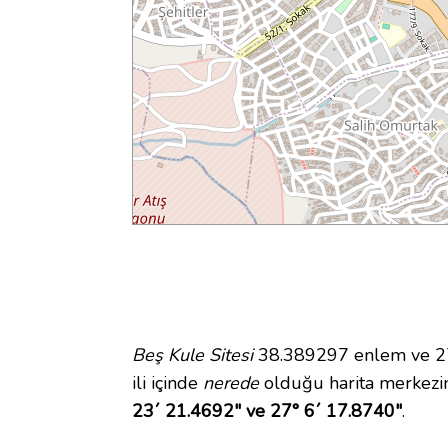
Beş Kule Sitesi
38.389297 enlem ve 27.
ili içinde
nerede
olduğu harita merkezin
23´ 21.4692" ve 27° 6´ 17.8740"
.