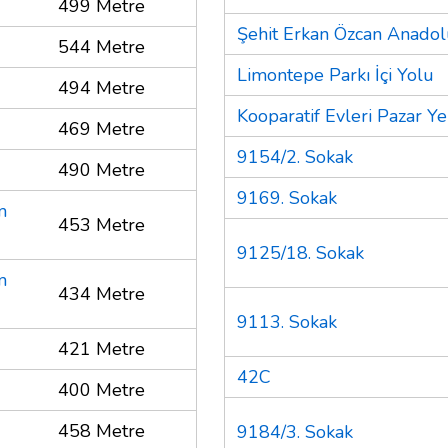
499 Metre
Şehit Erkan Özcan Anadolu
544 Metre
Limontepe Parkı İçi Yolu
494 Metre
Kooparatif Evleri Pazar Ye
469 Metre
9154/2. Sokak
490 Metre
9169. Sokak
m
453 Metre
9125/18. Sokak
m
434 Metre
9113. Sokak
421 Metre
42C
400 Metre
458 Metre
9184/3. Sokak