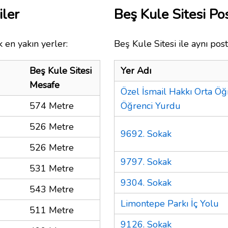
iler
Beş Kule Sitesi P
 en yakın yerler:
Beş Kule Sitesi ile aynı pos
Beş Kule Sitesi
Yer Adı
Mesafe
Özel İsmail Hakkı Orta Ö
574 Metre
Öğrenci Yurdu
526 Metre
9692. Sokak
526 Metre
9797. Sokak
531 Metre
9304. Sokak
543 Metre
Limontepe Parkı İç Yolu
511 Metre
9126. Sokak