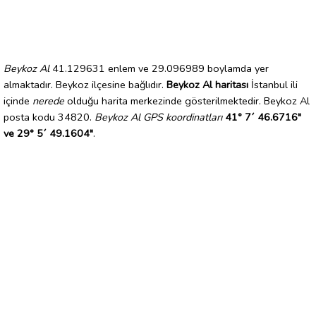
Beykoz Al
41.129631 enlem ve 29.096989 boylamda yer
almaktadır. Beykoz ilçesine bağlıdır.
Beykoz Al haritası
İstanbul ili
içinde
nerede
olduğu harita merkezinde gösterilmektedir. Beykoz Al
posta kodu 34820.
Beykoz Al GPS koordinatları
41° 7´ 46.6716"
ve 29° 5´ 49.1604"
.