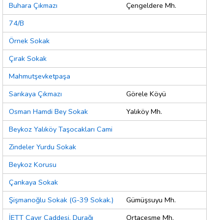
Buhara Çıkmazı
Çengeldere Mh.
74/B
Örnek Sokak
Çırak Sokak
Mahmutşevketpaşa
Sarıkaya Çıkmazı
Görele Köyü
Osman Hamdi Bey Sokak
Yalıköy Mh.
Beykoz Yalıköy Taşocakları Cami
Zindeler Yurdu Sokak
Beykoz Korusu
Çankaya Sokak
Şişmanoğlu Sokak (G-39 Sokak.)
Gümüşsuyu Mh.
İETT Çayır Caddesi. Durağı
Ortaçeşme Mh.