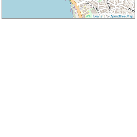
Leaflet
| ©
OpenStreetMap