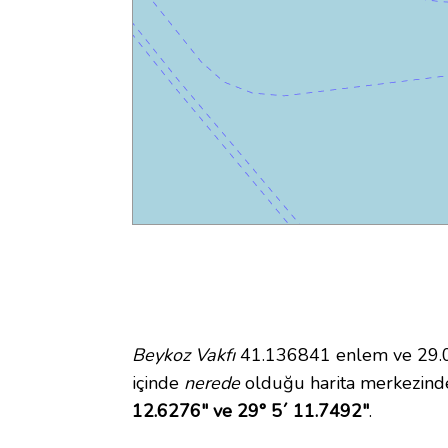
Beykoz Vakfı
41.136841 enlem ve 29.08
içinde
nerede
olduğu harita merkezinde
12.6276" ve 29° 5´ 11.7492"
.