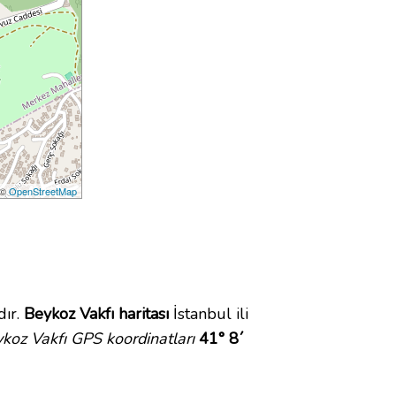
 ©
OpenStreetMap
dır.
Beykoz Vakfı haritası
İstanbul ili
koz Vakfı GPS koordinatları
41° 8´