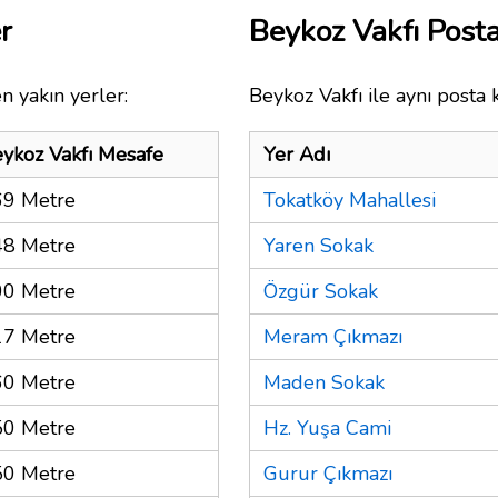
r
Beykoz Vakfı Post
n yakın yerler:
Beykoz Vakfı ile aynı posta 
ykoz Vakfı Mesafe
Yer Adı
69 Metre
Tokatköy Mahallesi
48 Metre
Yaren Sokak
00 Metre
Özgür Sokak
17 Metre
Meram Çıkmazı
60 Metre
Maden Sokak
50 Metre
Hz. Yuşa Cami
50 Metre
Gurur Çıkmazı