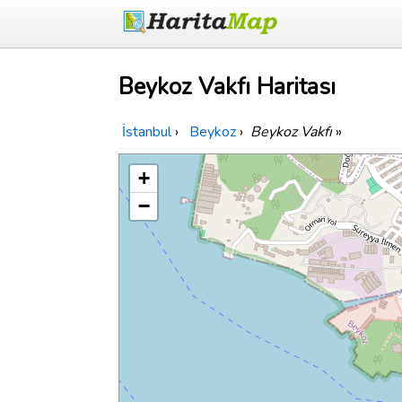
Beykoz Vakfı Haritası
İstanbul
›
Beykoz
›
Beykoz Vakfı
»
+
−