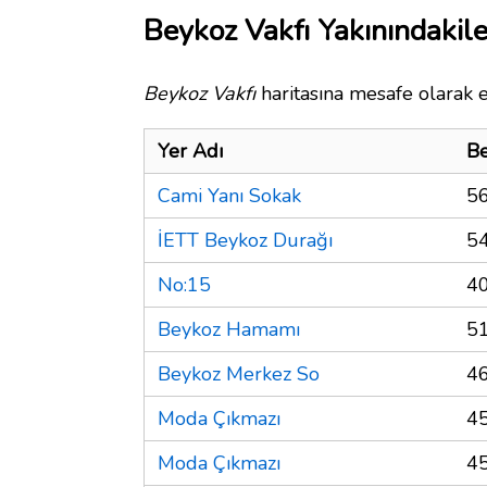
Beykoz Vakfı Yakınındakile
Beykoz Vakfı
haritasına mesafe olarak e
Yer Adı
Be
Cami Yanı Sokak
5
İETT Beykoz Durağı
5
No:15
4
Beykoz Hamamı
5
Beykoz Merkez So
4
Moda Çıkmazı
4
Moda Çıkmazı
4