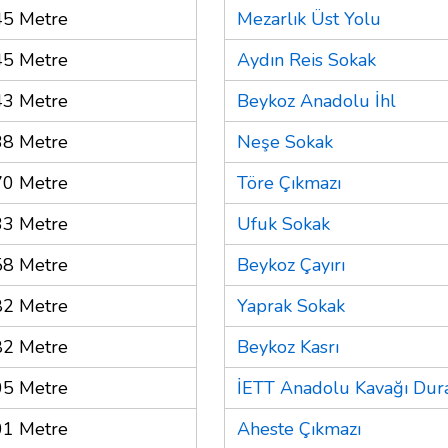
45 Metre
Mezarlık Üst Yolu
45 Metre
Aydın Reis Sokak
43 Metre
Beykoz Anadolu İhl
38 Metre
Neşe Sokak
70 Metre
Töre Çıkmazı
33 Metre
Ufuk Sokak
58 Metre
Beykoz Çayırı
82 Metre
Yaprak Sokak
82 Metre
Beykoz Kasrı
05 Metre
İETT Anadolu Kavağı Dur
01 Metre
Aheste Çıkmazı