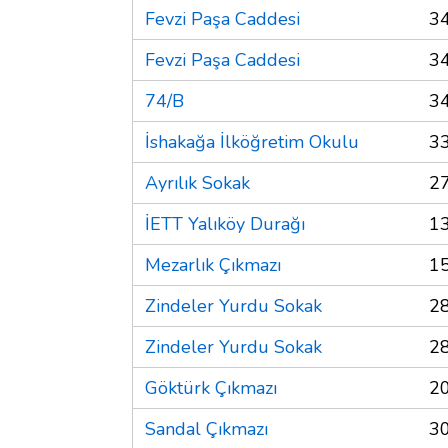
Fevzi Paşa Caddesi
3
Fevzi Paşa Caddesi
3
74/B
3
İshakağa İlköğretim Okulu
3
Ayrılık Sokak
2
İETT Yalıköy Durağı
1
Mezarlık Çıkmazı
1
Zindeler Yurdu Sokak
2
Zindeler Yurdu Sokak
2
Göktürk Çıkmazı
2
Sandal Çıkmazı
3