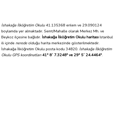
İshakağa İlköğretim Okulu
41.135368 enlem ve 29.090124
boylamda yer almaktadır. Semt/Mahalle olarak Merkez Mh. ve
Beykoz ilçesine bağlıdır.
İshakağa İlköğretim Okulu haritası
Istanbul
ili içinde
nerede
olduğu harita merkezinde gösterilmektedir.
İshakağa İlköğretim Okulu posta kodu 34820.
İshakağa İlköğretim
Okulu GPS koordinatları
41° 8´ 7.3248" ve 29° 5´ 24.4464"
.