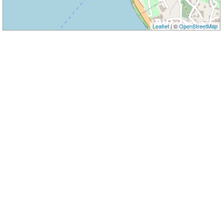
Leaflet
| ©
OpenStreetMap