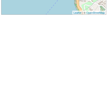
Leaflet
| ©
OpenStreetMap