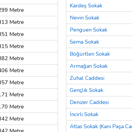
Kardeş Sokak
299 Metre
Nevin Sokak
313 Metre
Penguen Sokak
351 Metre
Sema Sokak
315 Metre
Böğürtlen Sokak
382 Metre
Armağan Sokak
406 Metre
Zuhal Caddesi
357 Metre
Gençlik Sokak
171 Metre
Denizer Caddesi
170 Metre
İncirli Sokak
342 Metre
Atlas Sokak (Kani Paşa Ca
342 Metre