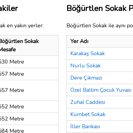
kiler
Böğürtlen Sokak 
ak en yakın yerler:
Böğürtlen Sokak ile aynı po
Böğürtlen Sokak
Yer Adı
Mesafe
Karakaş Sokak
530 Metre
Nurlu Sokak
557 Metre
Dere Çıkmazı
Özel Baltım Çocuk Yuvası
557 Metre
Zuhal Caddesi
552 Metre
Kümbet Sokak
552 Metre
İller Bankası
584 Metre