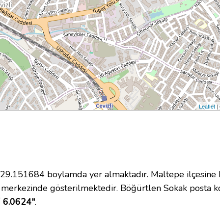
Leaflet
|
9.151684 boylamda yer almaktadır. Maltepe ilçesine b
 merkezinde gösterilmektedir. Böğürtlen Sokak posta
´ 6.0624"
.