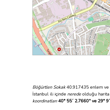
Böğürtlen Sokak
40.917435 enlem ve 2
İstanbul ili içinde
nerede
olduğu harita
koordinatları
40° 55´ 2.7660" ve 29° 9