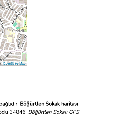
 ©
OpenStreetMap
ağlıdır.
Böğürtlen Sokak haritası
 kodu 34846.
Böğürtlen Sokak GPS