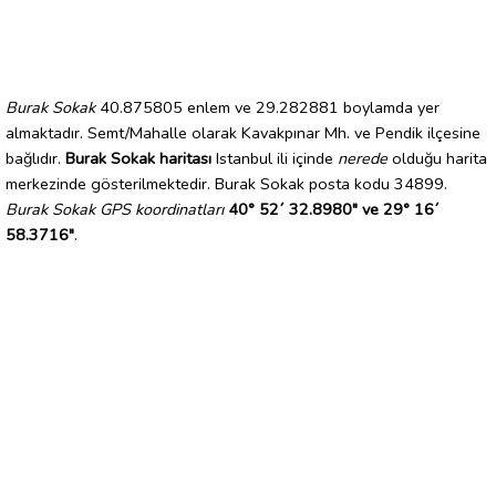
Burak Sokak
40.875805 enlem ve 29.282881 boylamda yer
almaktadır. Semt/Mahalle olarak Kavakpınar Mh. ve Pendik ilçesine
bağlıdır.
Burak Sokak haritası
Istanbul ili içinde
nerede
olduğu harita
merkezinde gösterilmektedir. Burak Sokak posta kodu 34899.
Burak Sokak GPS koordinatları
40° 52´ 32.8980" ve 29° 16´
58.3716"
.