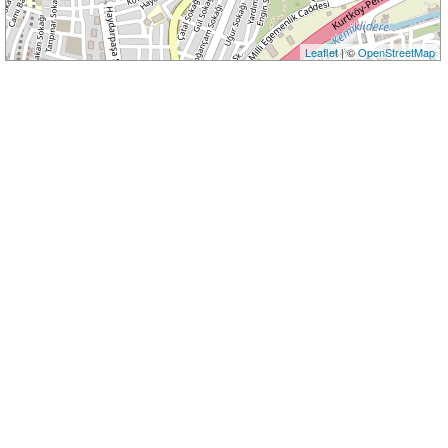
Leaflet
| ©
OpenStreetMap