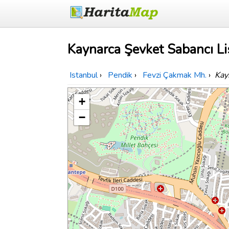
Kaynarca Şevket Sabancı Lis
Istanbul
›
Pendik
›
Fevzi Çakmak Mh.
›
Kay
+
−