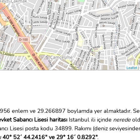
Leaflet
|
56 enlem ve 29.266897 boylamda yer almaktadır. Se
vket Sabancı Lisesi haritası
Istanbul ili içinde
nerede
old
ncı Lisesi posta kodu 34899. Rakımı (deniz seviyesinde
ı
40° 52´ 44.2416" ve 29° 16´ 0.8292"
.