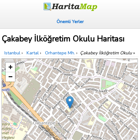
Önemli Yerler
Çakabey İlköğretim Okulu Haritası
Istanbul
›
Kartal
›
Orhantepe Mh.
›
Çakabey İlköğretim Okulu
»
+
−