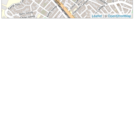
Leaflet
| ©
OpenStreetMap