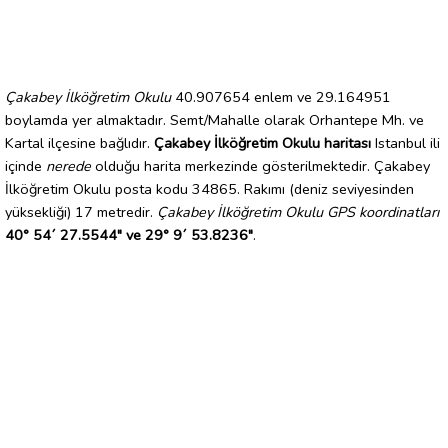
Çakabey İlköğretim Okulu
40.907654 enlem ve 29.164951
boylamda yer almaktadır. Semt/Mahalle olarak Orhantepe Mh. ve
Kartal ilçesine bağlıdır.
Çakabey İlköğretim Okulu haritası
Istanbul ili
içinde
nerede
olduğu harita merkezinde gösterilmektedir. Çakabey
İlköğretim Okulu posta kodu 34865. Rakımı (deniz seviyesinden
yüksekliği) 17 metredir.
Çakabey İlköğretim Okulu GPS koordinatları
40° 54´ 27.5544" ve 29° 9´ 53.8236"
.