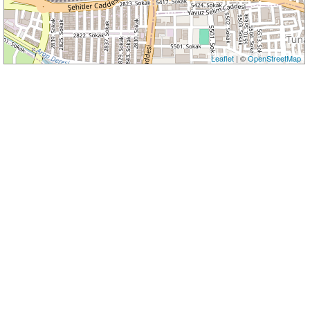
Leaflet
| ©
OpenStreetMap