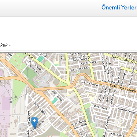
Önemli Yerler
kak
»