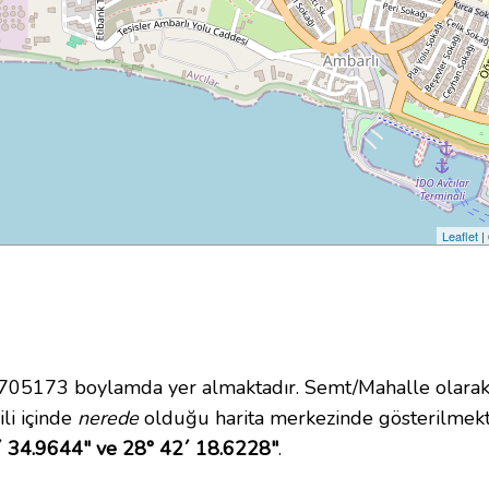
Leaflet
|
5173 boylamda yer almaktadır. Semt/Mahalle olarak A
ili içinde
nerede
olduğu harita merkezinde gösterilmek
´ 34.9644" ve 28° 42´ 18.6228"
.