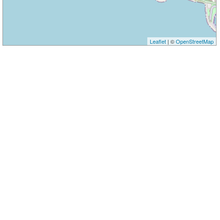
Leaflet
| ©
OpenStreetMap