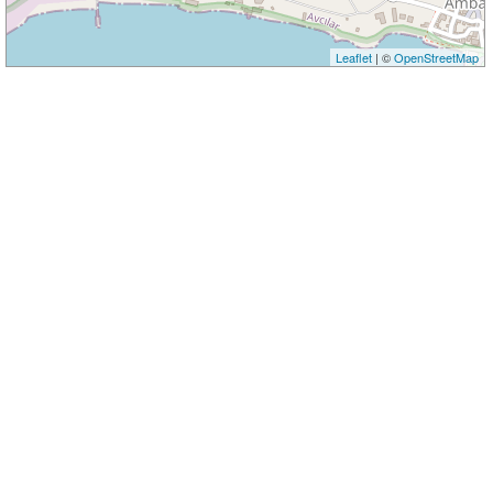
Leaflet
| ©
OpenStreetMap