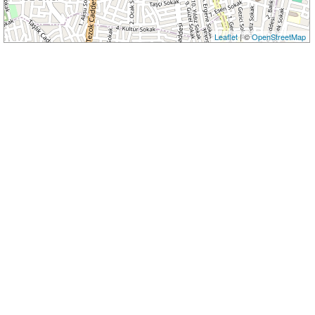
Leaflet
| ©
OpenStreetMap