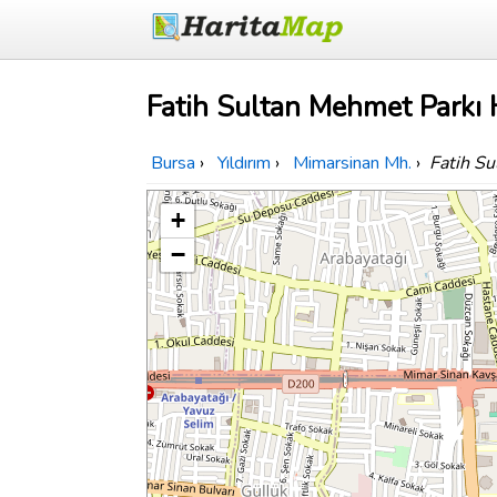
Fatih Sultan Mehmet Parkı H
Bursa
›
Yıldırım
›
Mimarsinan Mh.
›
Fatih S
+
−