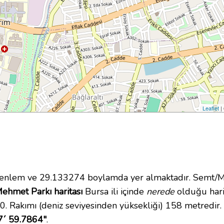
Leaflet
|
nlem ve 29.133274 boylamda yer almaktadır. Semt/Ma
Mehmet Parkı haritası
Bursa ili içinde
nerede
olduğu hari
 Rakımı (deniz seviyesinden yüksekliği) 158 metredir.
7´ 59.7864"
.