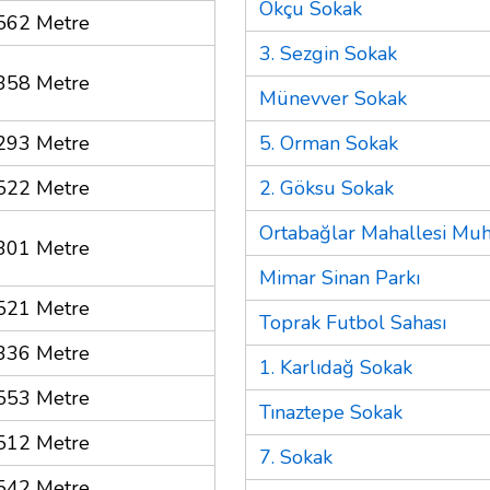
Okçu Sokak
562 Metre
3. Sezgin Sokak
358 Metre
Münevver Sokak
293 Metre
5. Orman Sokak
522 Metre
2. Göksu Sokak
Ortabağlar Mahallesi Muht
301 Metre
Mimar Sinan Parkı
521 Metre
Toprak Futbol Sahası
336 Metre
1. Karlıdağ Sokak
553 Metre
Tınaztepe Sokak
512 Metre
7. Sokak
542 Metre