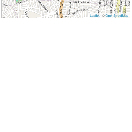
Leaflet
| ©
OpenStreetMap