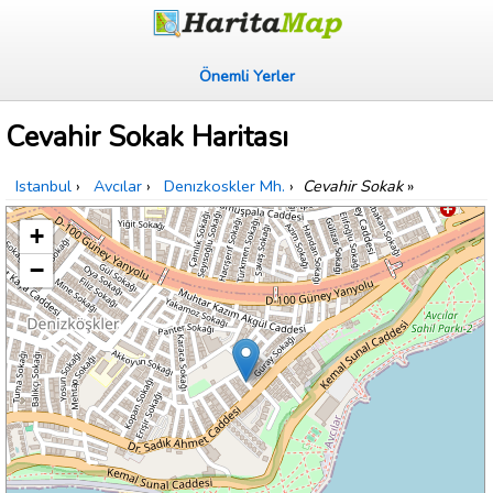
Önemli Yerler
Cevahir Sokak Haritası
Istanbul
›
Avcılar
›
Denızkoskler Mh.
›
Cevahir Sokak
»
+
−