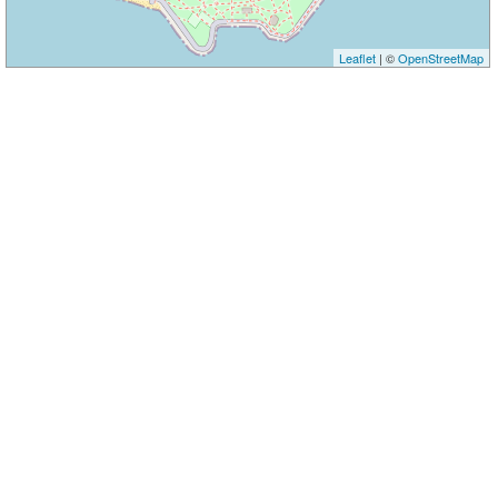
Leaflet
| ©
OpenStreetMap