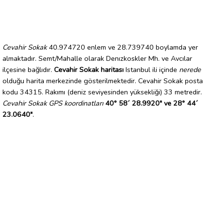
Cevahir Sokak
40.974720 enlem ve 28.739740 boylamda yer
almaktadır. Semt/Mahalle olarak Denızkoskler Mh. ve Avcılar
ilçesine bağlıdır.
Cevahir Sokak haritası
Istanbul ili içinde
nerede
olduğu harita merkezinde gösterilmektedir. Cevahir Sokak posta
kodu 34315. Rakımı (deniz seviyesinden yüksekliği) 33 metredir.
Cevahir Sokak GPS koordinatları
40° 58´ 28.9920" ve 28° 44´
23.0640"
.