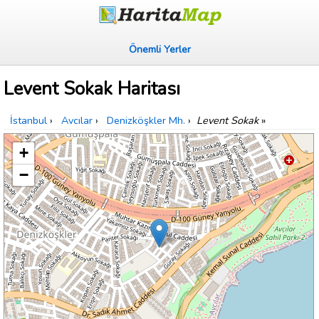
Önemli Yerler
Levent Sokak Haritası
İstanbul
›
Avcılar
›
Denizköşkler Mh.
›
Levent Sokak
»
+
−