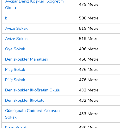
Avcılar Deniz Köşkler İlköğretim
479 Metre
Okulu
b
508 Metre
Avize Sokak
519 Metre
Avize Sokak
519 Metre
Oya Sokak
496 Metre
Denizköşkler Mahallesi
458 Metre
Piliç Sokak
476 Metre
Piliç Sokak
476 Metre
Denizköşkler İlköğretim Okulu
432 Metre
Denizköşkler İlkokulu
432 Metre
Gümüşpala Caddesi, Akkoyun
433 Metre
Sokak
Kuzu Sokak
430 Metre