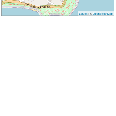
Leaflet
| ©
OpenStreetMap