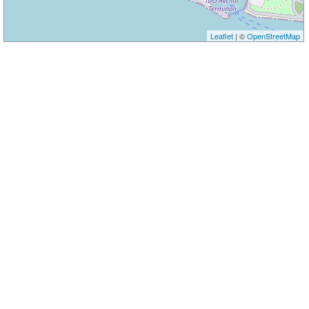
Leaflet
| ©
OpenStreetMap