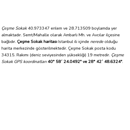
Çeşme Sokak
40.973347 enlem ve 28.713509 boylamda yer
almaktadır. Semt/Mahalle olarak Ambarlı Mh. ve Avcılar ilçesine
bağlıdır.
Çeşme Sokak haritası
Istanbul ili içinde
nerede
olduğu
harita merkezinde gösterilmektedir. Çeşme Sokak posta kodu
34315. Rakımı (deniz seviyesinden yüksekliği) 19 metredir.
Çeşme
Sokak GPS koordinatları
40° 58´ 24.0492" ve 28° 42´ 48.6324"
.