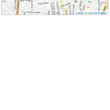
Leaflet
| ©
OpenStreetMap