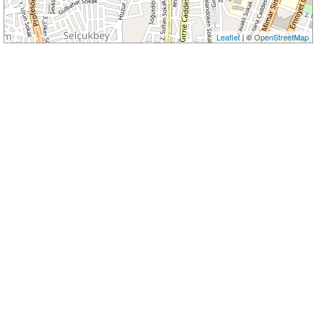
Leaflet
| ©
OpenStreetMap