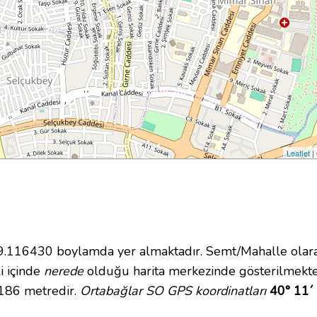
Leaflet
|
116430 boylamda yer almaktadır. Semt/Mahalle olarak 
i içinde
nerede
olduğu harita merkezinde gösterilmekte
 186 metredir.
Ortabağlar SO GPS koordinatları
40° 11´