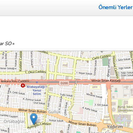
Önemli Yerler
ar SO
»