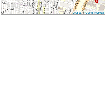
Leaflet
| ©
OpenStreetMap