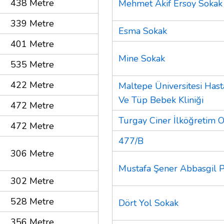
438 Metre
Mehmet Akif Ersoy Sokak
339 Metre
Esma Sokak
401 Metre
Mine Sokak
535 Metre
422 Metre
Maltepe Üniversitesi Has
Ve Tüp Bebek Kliniği
472 Metre
Turgay Ciner İlköğretim 
472 Metre
477/B
306 Metre
Mustafa Şener Abbasgil P
302 Metre
528 Metre
Dört Yol Sokak
356 Metre