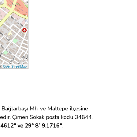
 ©
OpenStreetMap
ağlarbaşı Mh. ve Maltepe ilçesine
edir. Çimen Sokak posta kodu 34844.
.4612" ve 29° 8´ 9.1716"
.