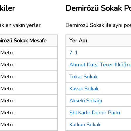
kiler
Demirözü Sokak P
k en yakın yerler:
Demirözü Sokak ile aynı pos
irözü Sokak Mesafe
Yer Adı
 Metre
7-1
 Metre
Ahmet Kutsi Tecer İlköğr
 Metre
Tokat Sokak
 Metre
Kavak Sokak
 Metre
Akseki Sokağı
 Metre
Şht.Kadir Demir Parkı
 Metre
Kalkan Sokak