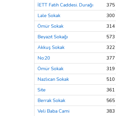
İETT Fatih Caddesi. Durağı
375
Lale Sokak
300
Ömür Sokak
314
Beyazıt Sokağı
573
Akkuş Sokak
322
No:20
377
Ömür Sokak
319
Nazlıcan Sokak
510
Site
361
Berrak Sokak
565
Veli Baba Cami
383