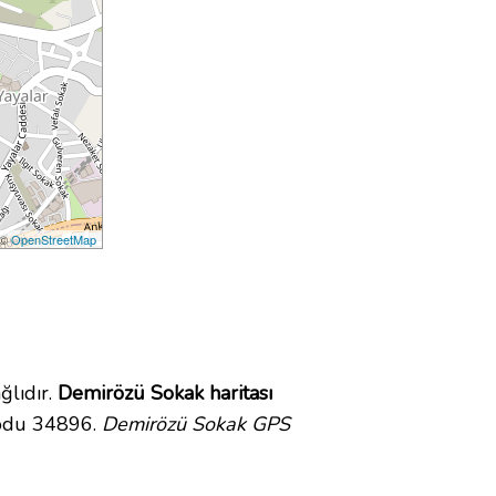
 ©
OpenStreetMap
lıdır.
Demirözü Sokak haritası
kodu 34896.
Demirözü Sokak GPS