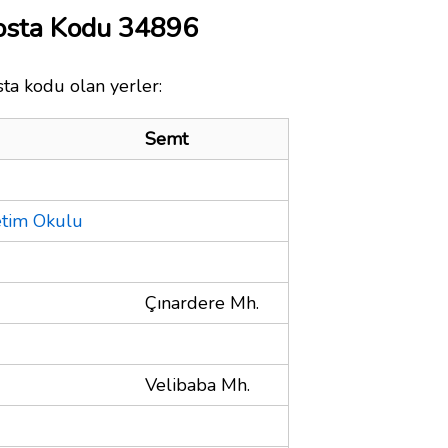
osta Kodu 34896
ta kodu olan yerler:
Semt
etim Okulu
Çınardere Mh.
Velibaba Mh.