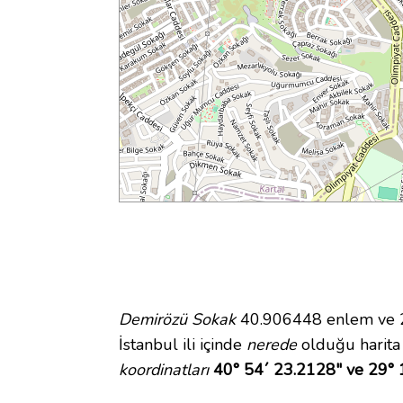
Demirözü Sokak
40.906448 enlem ve 29
İstanbul ili içinde
nerede
olduğu harita
koordinatları
40° 54´ 23.2128" ve 29° 