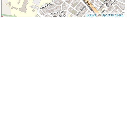
Leaflet
| ©
OpenStreetMap