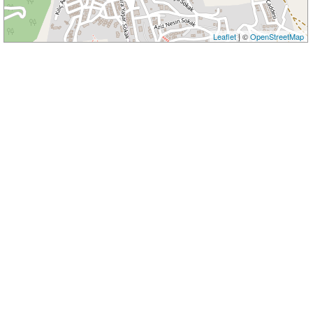
Leaflet
| ©
OpenStreetMap