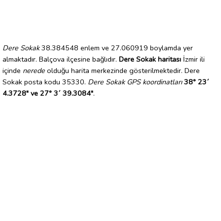
Dere Sokak
38.384548 enlem ve 27.060919 boylamda yer
almaktadır. Balçova ilçesine bağlıdır.
Dere Sokak haritası
İzmir ili
içinde
nerede
olduğu harita merkezinde gösterilmektedir. Dere
Sokak posta kodu 35330.
Dere Sokak GPS koordinatları
38° 23´
4.3728" ve 27° 3´ 39.3084"
.