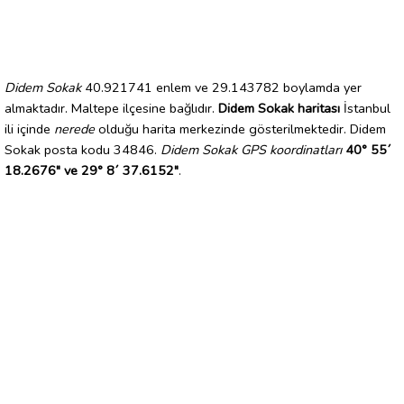
Didem Sokak
40.921741 enlem ve 29.143782 boylamda yer
almaktadır. Maltepe ilçesine bağlıdır.
Didem Sokak haritası
İstanbul
ili içinde
nerede
olduğu harita merkezinde gösterilmektedir. Didem
Sokak posta kodu 34846.
Didem Sokak GPS koordinatları
40° 55´
18.2676" ve 29° 8´ 37.6152"
.