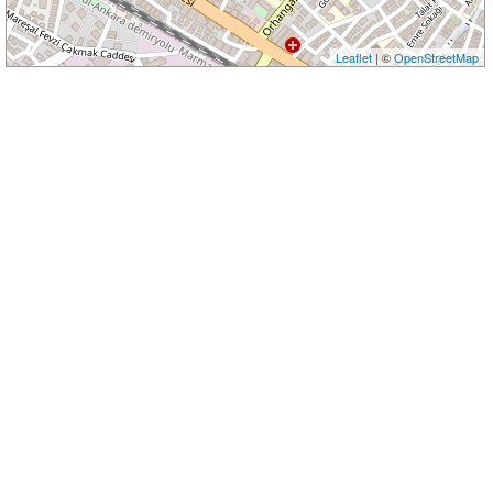
Leaflet
| ©
OpenStreetMap