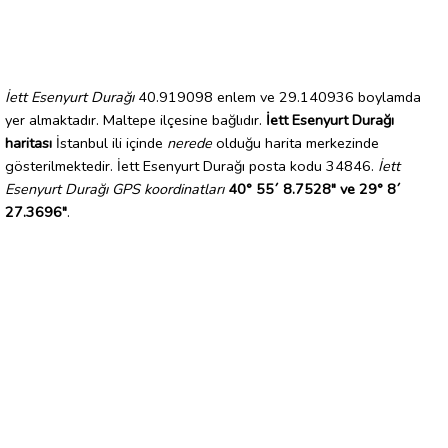
İett Esenyurt Durağı
40.919098 enlem ve 29.140936 boylamda
yer almaktadır. Maltepe ilçesine bağlıdır.
İett Esenyurt Durağı
haritası
İstanbul ili içinde
nerede
olduğu harita merkezinde
gösterilmektedir. İett Esenyurt Durağı posta kodu 34846.
İett
Esenyurt Durağı GPS koordinatları
40° 55´ 8.7528" ve 29° 8´
27.3696"
.