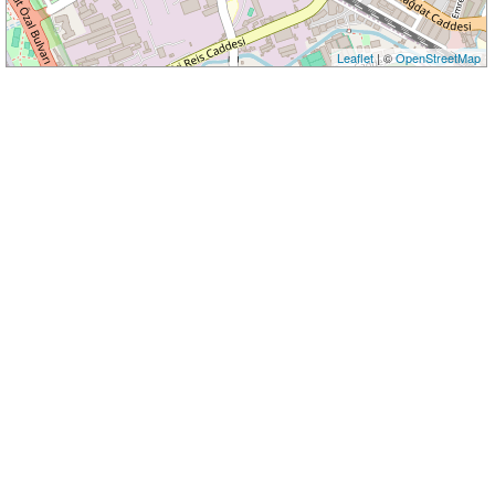
Leaflet
| ©
OpenStreetMap