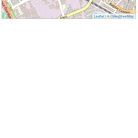
Leaflet
| ©
OpenStreetMap