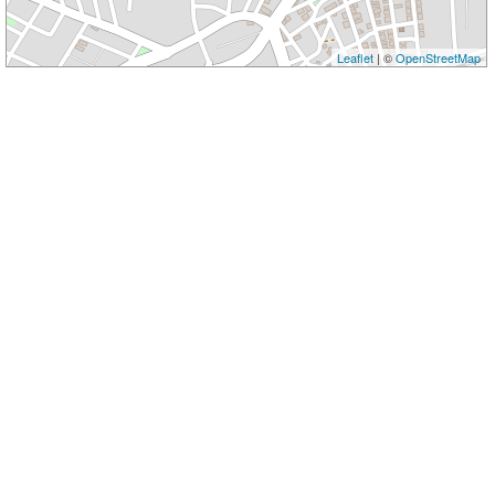
Leaflet
| ©
OpenStreetMap