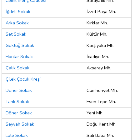
Cemil Meriç Caddesi
Sarayatik Mh.
İğdeli Sokak
İzzet Paşa Mh.
Arka Sokak
Kırklar Mh.
Set Sokak
Kültür Mh.
Göktuğ Sokak
Karşıyaka Mh.
Hanlar Sokak
İcadiye Mh.
Çalık Sokak
Aksaray Mh.
Çilek Çocuk Kreşi
Döner Sokak
Cumhuriyet Mh.
Tank Sokak
Esen Tepe Mh.
Döner Sokak
Yeni Mh.
Seyyah Sokak
Doğu Kent Mh.
Lale Sokak
Salı Baba Mh.