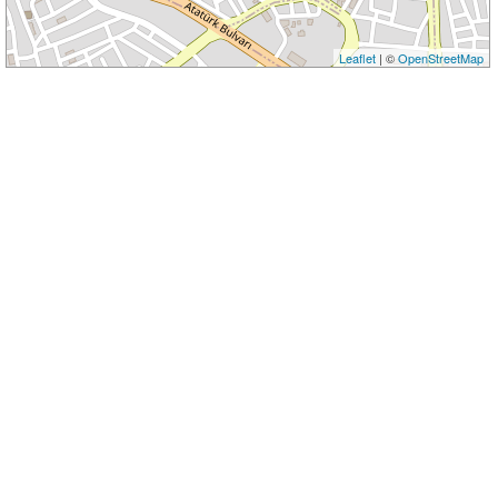
Leaflet
| ©
OpenStreetMap