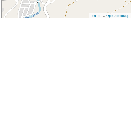
Leaflet
| ©
OpenStreetMap