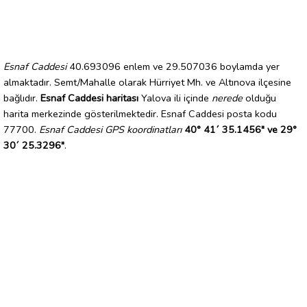
Esnaf Caddesi
40.693096 enlem ve 29.507036 boylamda yer
almaktadır. Semt/Mahalle olarak Hürriyet Mh. ve Altınova ilçesine
bağlıdır.
Esnaf Caddesi haritası
Yalova ili içinde
nerede
olduğu
harita merkezinde gösterilmektedir. Esnaf Caddesi posta kodu
77700.
Esnaf Caddesi GPS koordinatları
40° 41´ 35.1456" ve 29°
30´ 25.3296"
.