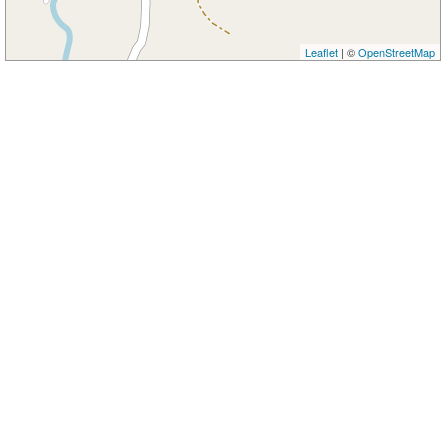
Leaflet
| ©
OpenStreetMap