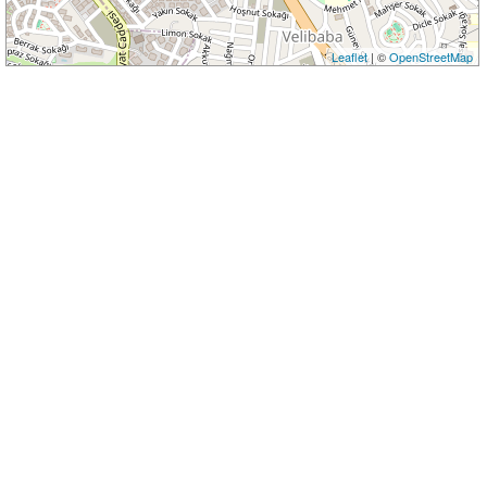
Leaflet
| ©
OpenStreetMap