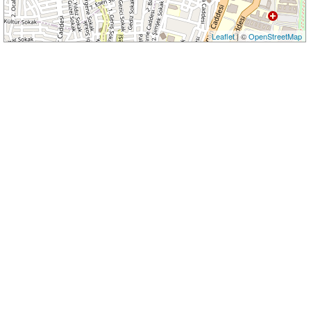
Leaflet
| ©
OpenStreetMap