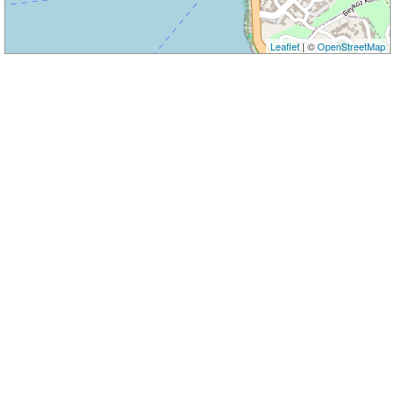
Leaflet
| ©
OpenStreetMap