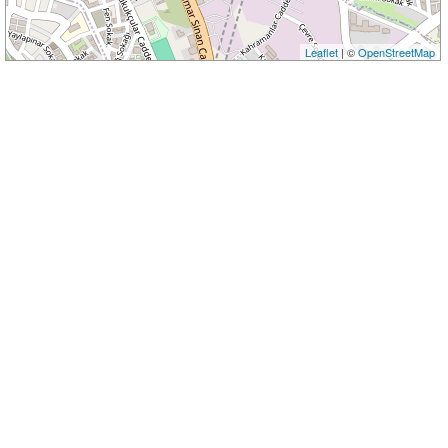
Leaflet
| ©
OpenStreetMap