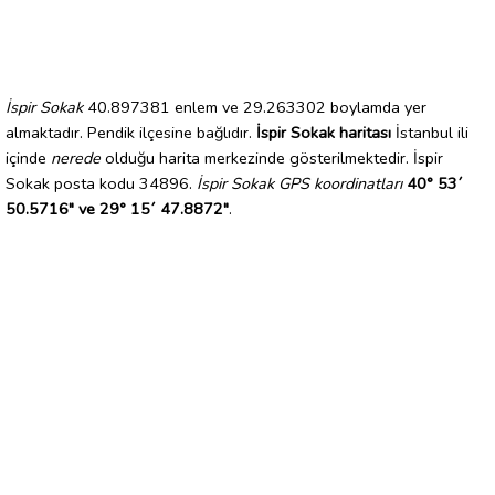
İspir Sokak
40.897381 enlem ve 29.263302 boylamda yer
almaktadır. Pendik ilçesine bağlıdır.
İspir Sokak haritası
İstanbul ili
içinde
nerede
olduğu harita merkezinde gösterilmektedir. İspir
Sokak posta kodu 34896.
İspir Sokak GPS koordinatları
40° 53´
50.5716" ve 29° 15´ 47.8872"
.