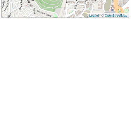
Leaflet
| ©
OpenStreetMap