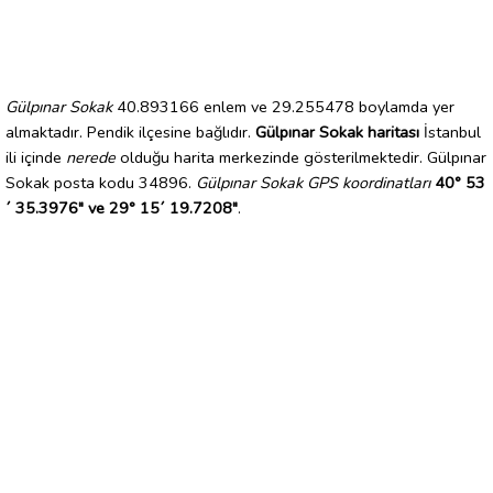
Gülpınar Sokak
40.893166 enlem ve 29.255478 boylamda yer
almaktadır. Pendik ilçesine bağlıdır.
Gülpınar Sokak haritası
İstanbul
ili içinde
nerede
olduğu harita merkezinde gösterilmektedir. Gülpınar
Sokak posta kodu 34896.
Gülpınar Sokak GPS koordinatları
40° 53
´ 35.3976" ve 29° 15´ 19.7208"
.