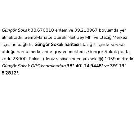
Güngör Sokak
38.670818 enlem ve 39.218967 boylamda yer
almaktadır. Semt/Mahalle olarak Nail Bey Mh. ve Elazığ Merkez
ilçesine bağlıdır.
Güngör Sokak haritası
Elazığ ili içinde
nerede
olduğu harita merkezinde gösterilmektedir. Güngör Sokak posta
kodu 23000. Rakımı (deniz seviyesinden yüksekliği) 1059 metredir.
Güngör Sokak GPS koordinatları
38° 40´ 14.9448" ve 39° 13´
8.2812"
.