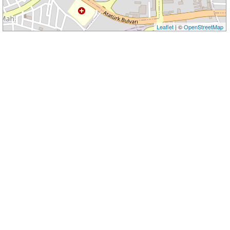
Leaflet
| ©
OpenStreetMap