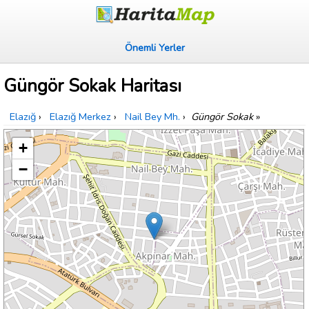
Önemli Yerler
Güngör Sokak Haritası
Elazığ
›
Elazığ Merkez
›
Nail Bey Mh.
›
Güngör Sokak
»
+
−