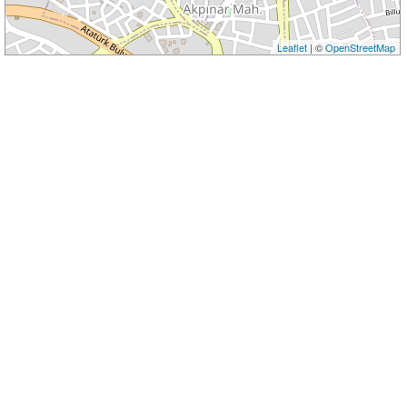
Leaflet
| ©
OpenStreetMap